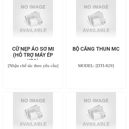
CỮ NẸP ÁO SƠ MI
BỘ CĂNG THUN MC
(HỖ TRỢ MÁY ÉP
KEO)
[Nhận chế tác theo yêu cầu]
MODEL: [DTI-829]